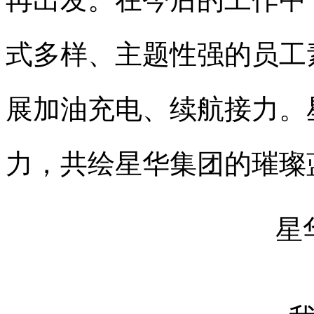
式多样、主题性强的员工
展加油充电、续航接力。
力，共绘星华集团的璀璨
星