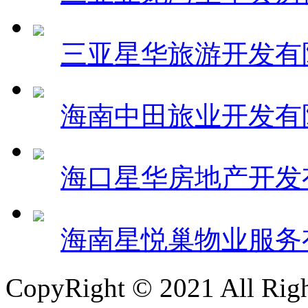
三亚星华旅游开发有
海南中田旅业开发有
海口星华房地产开发
海南星悦巢物业服务
CopyRight © 2021 All