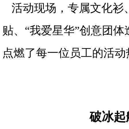
活动现场，专属文化衫
贴、“我爱星华”创意团体造
点燃了每一位员工的活动
破冰起