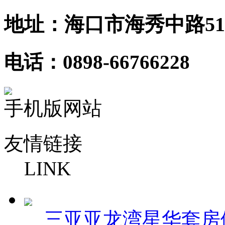
地址：海口市海秀中路51
电话：0898-66766228
手机版网站
友情链接
LINK
三亚亚龙湾星华套房