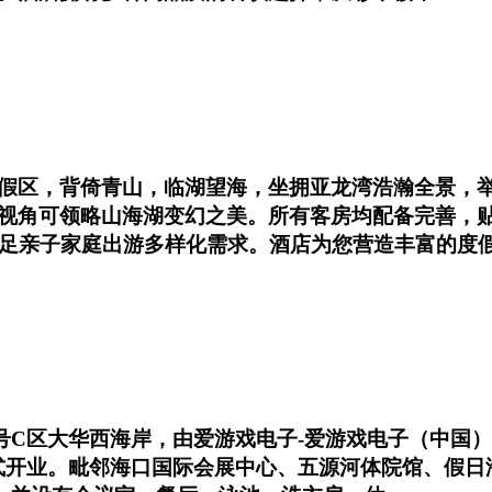
假区，背倚青山，临湖望海，坐拥亚龙湾浩瀚全景，举
视角可领略山海湖变幻之美。所有客房均配备完善，
满足亲子家庭出游多样化需求。酒店为您营造丰富的度
-1号C区大华西海岸，由爱游戏电子-爱游戏电子（中国
月正式开业。毗邻海口国际会展中心、五源河体院馆、假