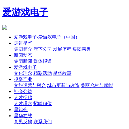
爱游戏电子
爱游戏电子-爱游戏电子（中国）
走进星华
集团简介
旗下公司
发展历程
集团荣誉
新闻动态
集团新闻
媒体报道
爱游戏电子
文化理念
精彩活动
星华故事
投资产业
文旅运营与融合
城市更新与改造
美丽乡村与赋能
社会公益
人才招聘
人才理念
招聘职位
星籍会
星华在线
意见反馈
联系我们