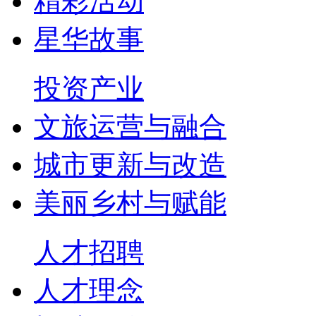
精彩活动
星华故事
投资产业
文旅运营与融合
城市更新与改造
美丽乡村与赋能
人才招聘
人才理念