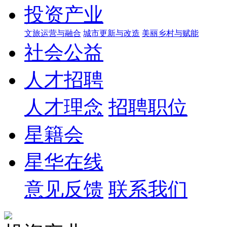
投资产业
文旅运营与融合
城市更新与改造
美丽乡村与赋能
社会公益
人才招聘
人才理念
招聘职位
星籍会
星华在线
意见反馈
联系我们