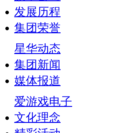
发展历程
集团荣誉
星华动态
集团新闻
媒体报道
爱游戏电子
文化理念