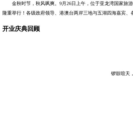
金秋时节，秋风飒爽。9月26日上午，位于亚龙湾国家
隆重举行！各级政府领导、港澳台两岸三地与五湖四海嘉宾、
开业庆典回顾
锣鼓喧天