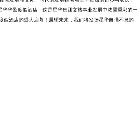
星华华邑度假酒店，这是星华集团文旅事业发展中浓墨重彩的一
邑度假酒店的盛大启幕！展望未来，我们将发扬星华自强不息的