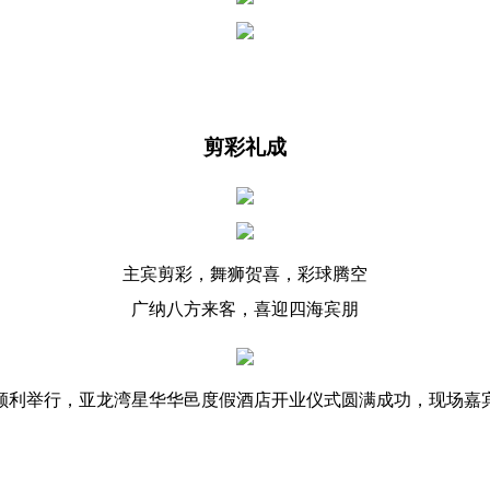
剪彩礼成
主宾剪彩，舞狮贺喜，彩球腾空
广纳八方来客，喜迎四海宾朋
顺利举行，亚龙湾星华华邑度假酒店开业仪式圆满成功，现场嘉宾