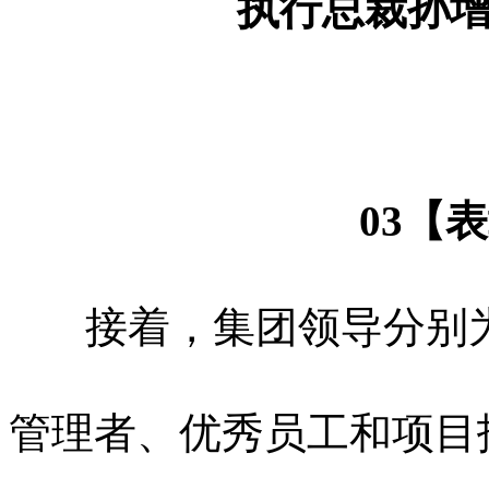
执行总裁孙
03【
接着，集团领导分别为
管理者、优秀员工和项目