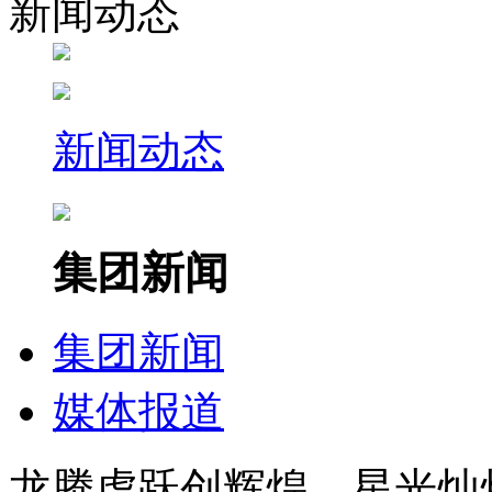
新闻动态
新闻动态
集团新闻
集团新闻
媒体报道
龙腾虎跃创辉煌，星光灿烂谱