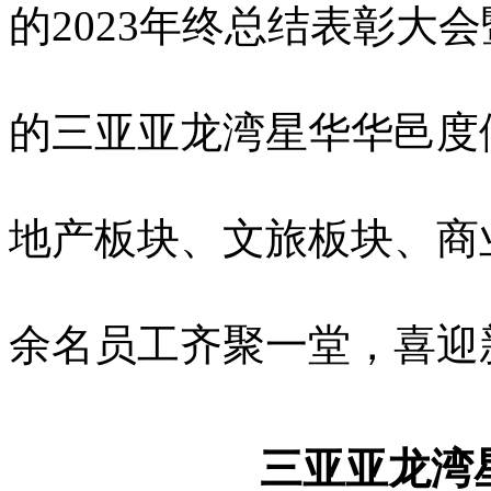
的2023年终总结表彰大会
的三亚亚龙湾星华华邑度
地产板块、文旅板块、商业
余名员工齐聚一堂，喜迎
三亚亚龙湾